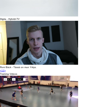
Digita - Hybridi-TV
Roni Bäck - Tässä on mun Yritys.
<
1
2
>
Training Videos