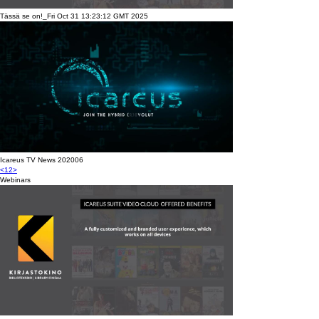
Tässä se on!_Fri Oct 31 13:23:12 GMT 2025
Icareus TV News 202006
<
1
2
>
Webinars