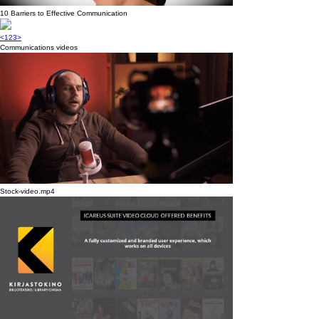
10 Barriers to Effective Communication
<
1
2
3
>
Communications videos
Stock-video.mp4