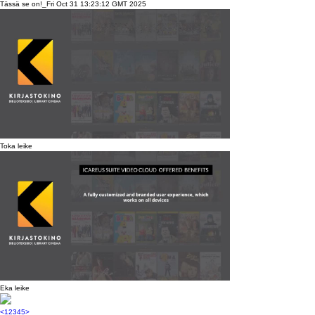
Tässä se on!_Fri Oct 31 13:23:12 GMT 2025
Toka leike
Eka leike
<
1
2
3
4
5
>