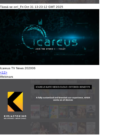
Tässä se on!_Fri Oct 31 13:23:12 GMT 2025
Icareus TV News 202006
<
1
2
>
Webinars