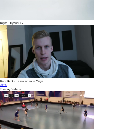
Digita - Hybridi-TV
Roni Bäck - Tässä on mun Yritys.
<
1
2
>
Training Videos